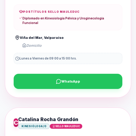
enfoque integral, personalizado y basado en evidencia,
orientado a mejorar la funcionalidad y calidad de vida de
cada paciente."
POSTÍTULOS SELLO MAULEDUC
Diplomado en Kinesiología Pélvica y Uroginecología
Funcional
Viña del Mar, Valparaíso
Domicilio
Lunes a Viernes de 09:00 a 15:00 hrs.
WhatsApp
Catalina Rocha Grandón
C
KINESIÓLOGA/O
SELLO MAULEDUC